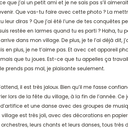
rce que j’ai un petit ami et je ne sais pas s’il aime
nir. Que vas-tu faire avec cette photo ? La mettre 
tu leur diras ? Que j’ai été l’une de tes conquêtes 
suis restée en larmes quand tu es parti ? Haha, tu
rive dans mon village. De plus, je te l’ai déjà dit, j
s en plus, je ne t’aime pas. Et avec cet appareil p
s, mais que tu joues. Est-ce que tu appelles ça trav
 le prends pas mal, je plaisante seulement.
ttend, il est très jaloux. Bien qu’il me fasse confian
r lors de la fête du village, à la fin de l’année. Ce j
ux d’artifice et une danse avec des groupes de musi
 village est très joli, avec des décorations en pap
orchestres, leurs chants et leurs danses, tous très d