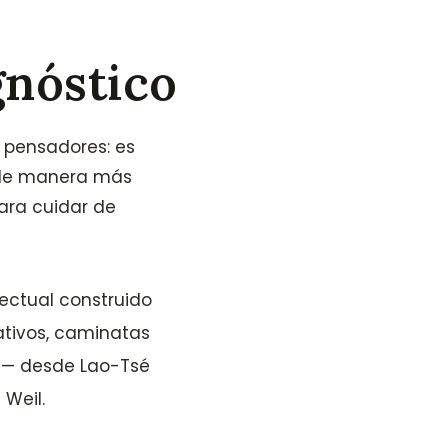
gnóstico
s pensadores: es
r de manera más
ara cuidar de
lectual construido
eativos, caminatas
s — desde Lao-Tsé
Weil.