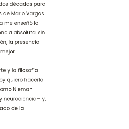
e dos décadas para
os de Mario Vargas
fía me enseñó lo
ncia absoluta, sin
ón, la presencia
 mejor.
e y la filosofía
oy quiero hacerlo
 como Nieman
y neurociencia— y,
dado de la