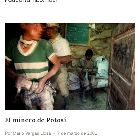
Paucartambo, nací
El minero de Potosí
Por
Mario Vargas Llosa
7 de marzo de 2001